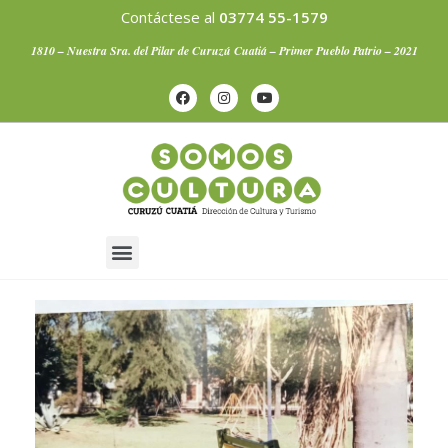
Contáctese al
03774 55-1579
1810 – Nuestra Sra. del Pilar de Curuzú Cuatiá – Primer Pueblo Patrio – 2021
Artistas Curuzucuateños