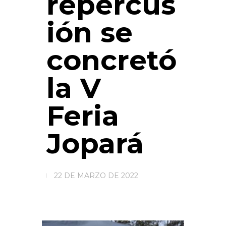
repercus
ión se
concretó
la V
Feria
Jopará
22 DE MARZO DE 2022