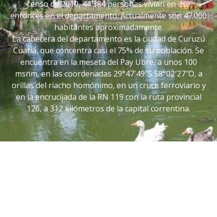
censo de 2010, 44.384 personas vivían en ese
entonces en el departamento. Actualmente son 47.000
habitantes aproximadamente.
La cabecera del departamento es la ciudad de Curuzú
Cuatiá, que concentra casi el 75% de su población. Se
encuentra en la meseta del Pay Ubre, a unos 100
msnm, en las coordenadas 29°47′49″S 58°02′27″O, a
orillas del riacho homónimo, en un cruce ferroviario y
en la encrucijada de la RN 119 con la ruta provincial
126, a 312 kilómetros de la capital correntina.