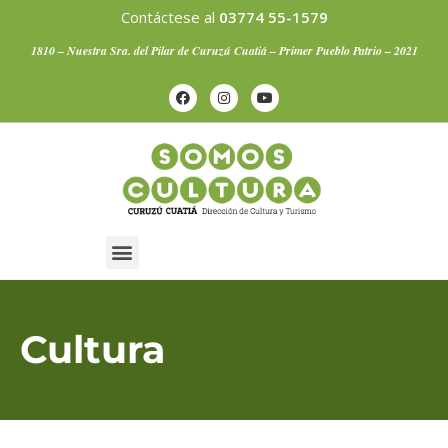
Contáctese al
03774 55-1579
1810 – Nuestra Sra. del Pilar de Curuzú Cuatiá – Primer Pueblo Patrio – 2021
Artistas Curuzucuateños
Cultura