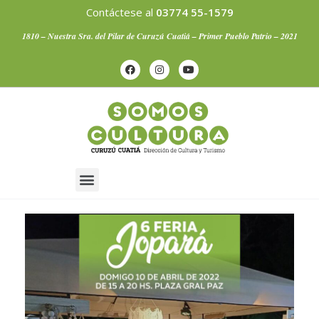
Contáctese al
03774 55-1579
1810 – Nuestra Sra. del Pilar de Curuzú Cuatiá – Primer Pueblo Patrio – 2021
Artistas Curuzucuateños