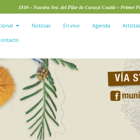
1810 – Nuestra Sra. del Pilar de Curuzú Cuatiá – Primer P
cional
Noticias
En vivo
Agenda
Artist
Contacto