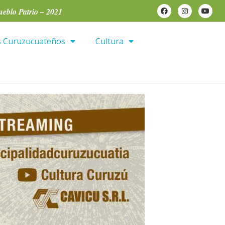
ueblo Patrio – 2021
as Curuzucuateños
Cultura