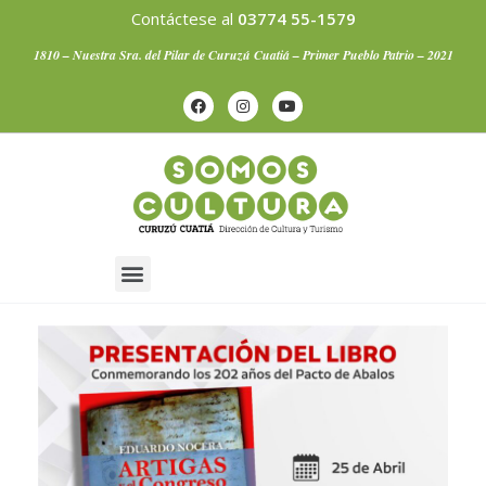
Contáctese al
03774 55-1579
1810 – Nuestra Sra. del Pilar de Curuzú Cuatiá – Primer Pueblo Patrio – 2021
Artistas Curuzucuateños