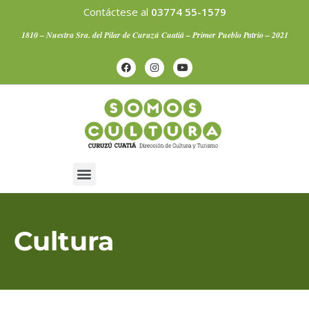
Contáctese al
03774 55-1579
1810 – Nuestra Sra. del Pilar de Curuzú Cuatiá – Primer Pueblo Patrio – 2021
Artistas Curuzucuateños
Cultura