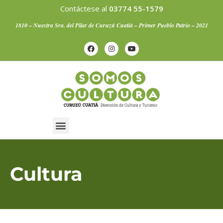
Contáctese al
03774 55-1579
1810 – Nuestra Sra. del Pilar de Curuzú Cuatiá – Primer Pueblo Patrio – 2021
Artistas Curuzucuateños
Cultura